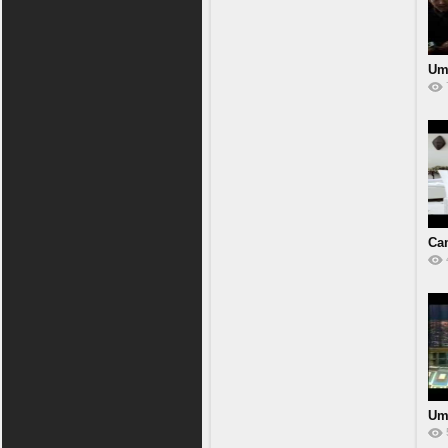
Um
fir
Cam
Um