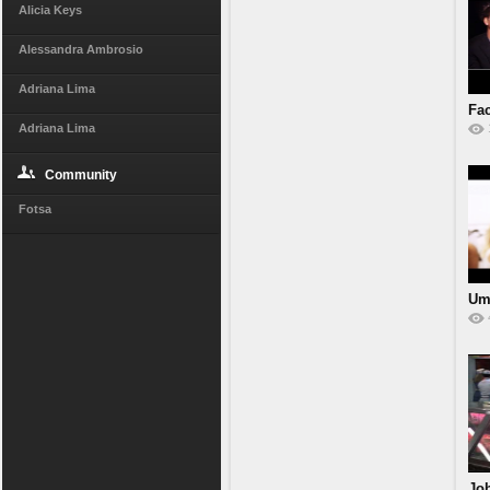
Alicia Keys
Alessandra Ambrosio
Adriana Lima
Fac
Adriana Lima
Community
Fotsa
Um
an
Joh