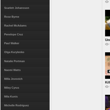
Scarlett Johansson
Rose Byrne
Rachel McAdams
Penelope Cruz
Um
Paul Walker
Se
Olga Kurylenko
Natalie Portman
Naomi Watts
Milla Jovovich
Kil
Miley Cyrus
Mila Kunis
Michelle Rodriguez