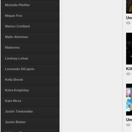
Michelle Pfeiffer
Megan Fox
Um
Pan
Marion Cotillard
Malin Akerman
Madonna
Lindsay Lohan
Kil
Leonardo DiCaprio
Kelly Brook
Keira Knightley
Kate Moss
Justin Timberlake
Um
Justin Bieber
'M