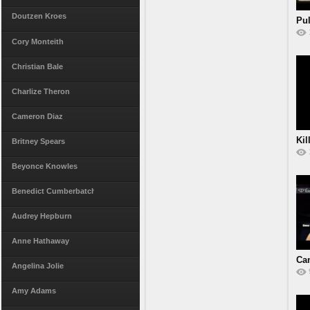
Doutzen Kroes
Pul
Cory Monteith
Christian Bale
Charlize Theron
Cameron Diaz
Kil
Britney Spears
Beyonce Knowles
Benedict Cumberbatch
Audrey Hepburn
Anne Hathaway
Ca
Angelina Jolie
12
Amy Adams