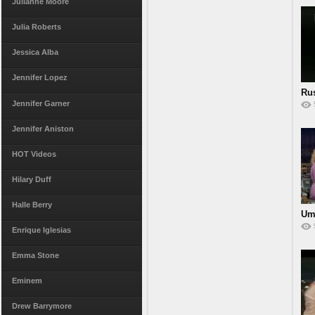
Julianne Moore
Julia Roberts
Jessica Alba
Jennifer Lopez
Rus
Jennifer Garner
Jennifer Aniston
HOT Videos
Hilary Duff
Halle Berry
Um
Enrique Iglesias
Emma Stone
Eminem
Drew Barrymore