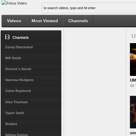
Videos
Most Viewed
Channels
U
Channels
Zooey Deschanel
Will Smith
Victoria`s Secret
UM
Vanessa Hudgens
Usher Raymond
Uma Thurman
Taylor Swift
Shakira
uma
Selena Gomez